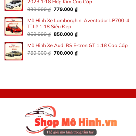
2023 1:18 Hợp Kim Cao Cấp
2.000.000 ₫.
là:
Giá
Giá
830.000
₫
779.000
₫
1.800.000 ₫.
gốc
hiện
Mô Hình Xe Lamborghini Aventador LP700-4
là:
tại
Tỉ Lệ 1:18 Siêu Đẹp
830.000 ₫.
là:
Giá
Giá
950.000
₫
850.000
₫
779.000 ₫.
gốc
hiện
Mô Hình Xe Audi RS E-tron GT 1:18 Cao Cấp
là:
tại
Giá
Giá
750.000
₫
950.000 ₫.
700.000
₫
là:
gốc
hiện
850.000 ₫.
là:
tại
750.000 ₫.
là:
700.000 ₫.