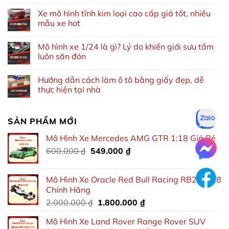
Xe mô hình tĩnh kim loại cao cấp giá tốt, nhiều
mẫu xe hot
Mô hình xe 1/24 là gì? Lý do khiến giới sưu tầm
luôn săn đón
Hướng dẫn cách làm ô tô bằng giấy đẹp, dễ
thực hiện tại nhà
SẢN PHẨM MỚI
Mô Hình Xe Mercedes AMG GTR 1:18 Giá Rẻ
Giá
Giá
600.000
₫
549.000
₫
gốc
hiện
là:
tại
Mô Hình Xe Oracle Red Bull Racing RB21 1:18
600.000 ₫.
là:
Chính Hãng
549.000 ₫.
Giá
Giá
2.000.000
₫
1.800.000
₫
gốc
hiện
Mô Hình Xe Land Rover Range Rover SUV
là:
tại