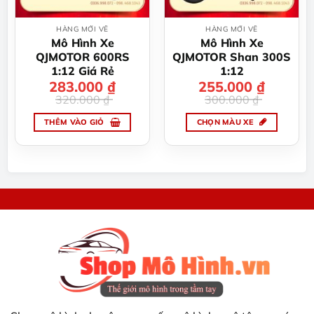
HÀNG MỚI VỀ
HÀNG MỚI VỀ
Mô Hình Xe
Mô Hình Xe
QJMOTOR 600RS
QJMOTOR Shan 300S
1:12 Giá Rẻ
1:12
283.000
Giá
Giá
₫
255.000
Giá
Giá
₫
gốc
hiện
gốc
hiện
320.000
₫
300.000
₫
là:
tại
là:
tại
320.000 ₫.
là:
300.000 ₫.
là:
283.000 ₫.
255.000 ₫.
THÊM VÀO GIỎ
CHỌN MÀU XE
Sản
phẩm
này
có
nhiều
biến
thể.
Các
tùy
chọn
có
thể