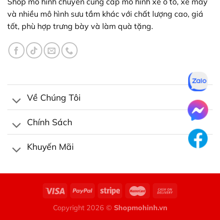
Shop mô hình chuyên cung cấp mô hình xe ô tô, xe máy
được
chọn
và nhiều mô hình sưu tầm khác với chất lượng cao, giá
trên
tốt, phù hợp trưng bày và làm quà tặng.
trang
sản
phẩm
Về Chúng Tôi
Chính Sách
Khuyến Mãi
Copyright 2026 ©
Shopmohinh.vn