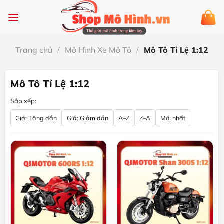
Chuyển
đến
nội
dung
Trang chủ
/
Mô Hình Xe Mô Tô
/
Mô Tô Tỉ Lệ 1:12
Mô Tô Tỉ Lệ 1:12
Sắp xếp:
Giá: Tăng dần
Giá: Giảm dần
A–Z
Z–A
Mới nhất