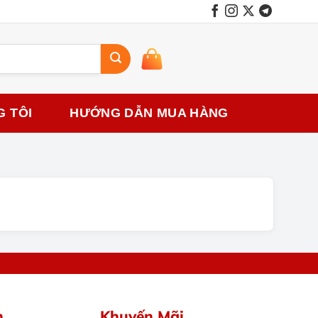
G TÔI
HƯỚNG DẪN MUA HÀNG
h
Khuyến Mãi