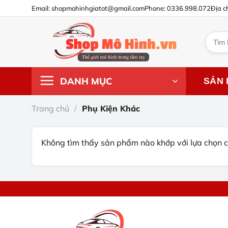
Chuyển
Email: shopmohinhgiatot@gmail.com
Phone: 0336.998.072
Địa c
đến
nội
Tìm
dung
kiếm:
DANH MỤC
SẢN
Trang chủ
/
Phụ Kiện Khác
Không tìm thấy sản phẩm nào khớp với lựa chọn 