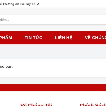
hỉ: Phường An Hội Tây, HCM
 PHẨM
TIN TỨC
LIÊN HỆ
VỀ CHÚN
của bạn.
Về Chúng Tôi
Chính Sác