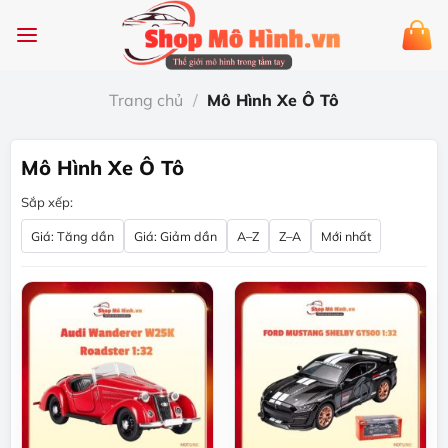
Chuyển
đến
nội
dung
Trang chủ
/
Mô Hình Xe Ô Tô
Mô Hình Xe Ô Tô
Sắp xếp:
Giá: Tăng dần
Giá: Giảm dần
A–Z
Z–A
Mới nhất