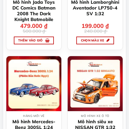
được
được
Mô hình Jada Toys
Mô hình Lamborghini
chọn
chọn
DC Comics Batman
Aventador LP750-4
trên
trên
2008 The Dark
SV 1:32
trang
trang
Knight Batmobile
sản
sản
479.000
Giá
Giá
₫
199.000
Giá
Giá
₫
gốc
hiện
gốc
hiện
phẩm
phẩm
500.000
₫
240.000
₫
là:
tại
là:
tại
500.000 ₫.
là:
240.000 ₫.
là:
479.000 ₫.
199.000 ₫.
THÊM VÀO GIỎ
CHỌN MÀU XE
Sản
phẩm
này
có
nhiều
biến
thể.
Các
tùy
chọn
có
thể
HÀNG MỚI VỀ
MÔ HÌNH XE Ô TÔ
được
Mô hình Mercedes-
Mô hình siêu xe
chọn
Benz 300SL 1:24
NISSAN GTR 1:32