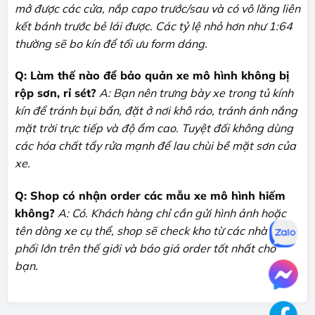
mở được các cửa, nắp capo trước/sau và có vô lăng liên
kết bánh trước bẻ lái được. Các tỷ lệ nhỏ hơn như 1:64
thường sẽ bo kín để tối ưu form dáng.
Q: Làm thế nào để bảo quản xe mô hình không bị
rộp sơn, rỉ sét?
A: Bạn nên trưng bày xe trong tủ kính
kín để tránh bụi bẩn, đặt ở nơi khô ráo, tránh ánh nắng
mặt trời trực tiếp và độ ẩm cao. Tuyệt đối không dùng
các hóa chất tẩy rửa mạnh để lau chùi bề mặt sơn của
xe.
Q: Shop có nhận order các mẫu xe mô hình hiếm
không?
A: Có. Khách hàng chỉ cần gửi hình ảnh hoặc
tên dòng xe cụ thể, shop sẽ check kho từ các nhà phân
phối lớn trên thế giới và báo giá order tốt nhất cho
bạn.