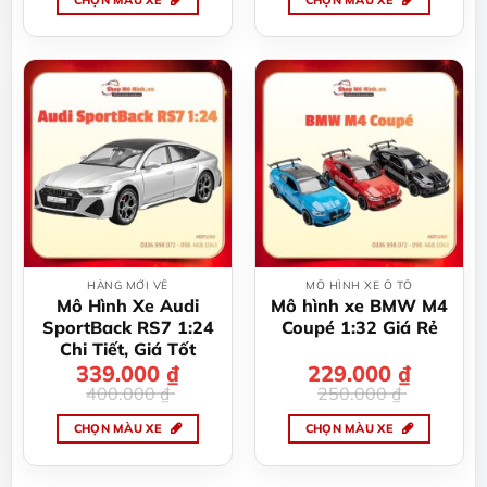
Sản
Sản
phẩm
phẩm
này
này
có
có
nhiều
nhiều
biến
biến
thể.
thể.
Các
Các
tùy
tùy
chọn
chọn
có
có
thể
thể
HÀNG MỚI VỀ
MÔ HÌNH XE Ô TÔ
được
được
Mô Hình Xe Audi
Mô hình xe BMW M4
chọn
chọn
SportBack RS7 1:24
Coupé 1:32 Giá Rẻ
trên
trên
Chi Tiết, Giá Tốt
trang
trang
339.000
Giá
Giá
₫
229.000
Giá
Giá
₫
gốc
hiện
gốc
hiện
sản
sản
400.000
₫
250.000
₫
là:
tại
là:
tại
400.000 ₫.
là:
250.000 ₫.
là:
phẩm
phẩm
339.000 ₫.
229.000 ₫.
CHỌN MÀU XE
CHỌN MÀU XE
Sản
Sản
phẩm
phẩm