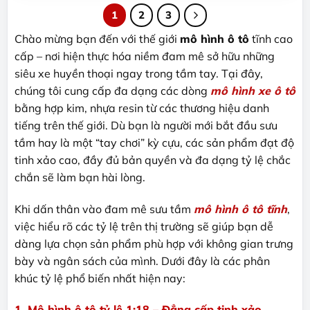
này
này
1
2
3
có
có
nhiều
nhiều
Chào mừng bạn đến với thế giới
mô hình ô tô
tĩnh cao
biến
biến
cấp – nơi hiện thực hóa niềm đam mê sở hữu những
thể.
thể.
siêu xe huyền thoại ngay trong tầm tay. Tại đây,
Các
Các
chúng tôi cung cấp đa dạng các dòng
mô hình xe ô tô
tùy
tùy
bằng hợp kim, nhựa resin từ các thương hiệu danh
chọn
chọn
tiếng trên thế giới. Dù bạn là người mới bắt đầu sưu
có
có
thể
thể
tầm hay là một “tay chơi” kỳ cựu, các sản phẩm đạt độ
được
được
tinh xảo cao, đầy đủ bản quyền và đa dạng tỷ lệ chắc
chọn
chọn
chắn sẽ làm bạn hài lòng.
trên
trên
trang
trang
Khi dấn thân vào đam mê sưu tầm
mô hình ô tô tĩnh
,
sản
sản
việc hiểu rõ các tỷ lệ trên thị trường sẽ giúp bạn dễ
phẩm
phẩm
dàng lựa chọn sản phẩm phù hợp với không gian trưng
bày và ngân sách của mình. Dưới đây là các phân
khúc tỷ lệ phổ biến nhất hiện nay:
1. Mô hình ô tô tỷ lệ 1:18 – Đẳng cấp tinh xảo