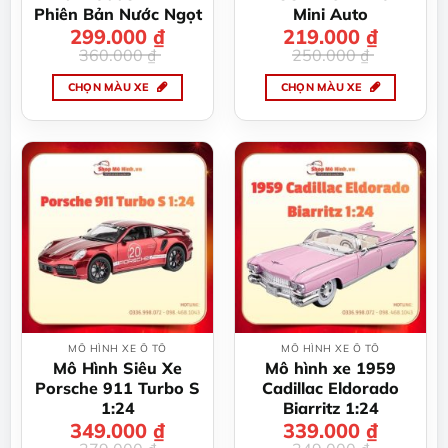
trên
Phiên Bản Nước Ngọt
Mini Auto
trang
299.000
Giá
Giá
₫
219.000
Giá
Giá
₫
gốc
hiện
gốc
hiện
sản
360.000
₫
250.000
₫
là:
tại
là:
tại
360.000 ₫.
là:
250.000 ₫.
là:
phẩm
299.000 ₫.
219.000 ₫.
CHỌN MÀU XE
CHỌN MÀU XE
Sản
Sản
phẩm
phẩm
này
này
có
có
nhiều
nhiều
biến
biến
thể.
thể.
Các
Các
tùy
tùy
chọn
chọn
có
có
thể
thể
MÔ HÌNH XE Ô TÔ
MÔ HÌNH XE Ô TÔ
được
được
Mô Hình Siêu Xe
Mô hình xe 1959
chọn
chọn
Porsche 911 Turbo S
Cadillac Eldorado
trên
trên
1:24
Biarritz 1:24
trang
trang
349.000
Giá
Giá
₫
339.000
Giá
Giá
₫
gốc
hiện
gốc
hiện
sản
sản