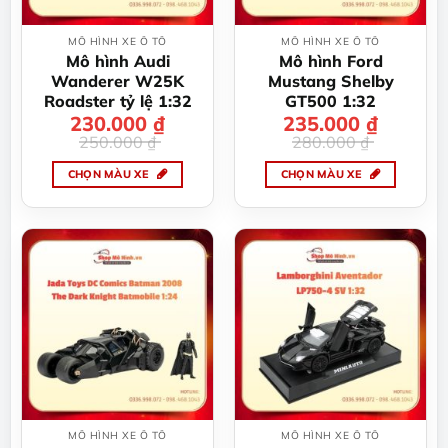
MÔ HÌNH XE Ô TÔ
MÔ HÌNH XE Ô TÔ
Mô hình Audi
Mô hình Ford
Wanderer W25K
Mustang Shelby
Roadster tỷ lệ 1:32
GT500 1:32
230.000
Giá
Giá
₫
235.000
Giá
Giá
₫
gốc
hiện
gốc
hiện
250.000
₫
280.000
₫
là:
tại
là:
tại
250.000 ₫.
là:
280.000 ₫.
là:
230.000 ₫.
235.000 ₫.
CHỌN MÀU XE
CHỌN MÀU XE
Sản
Sản
phẩm
phẩm
này
này
có
có
nhiều
nhiều
biến
biến
thể.
thể.
Các
Các
tùy
tùy
chọn
chọn
có
có
thể
thể
MÔ HÌNH XE Ô TÔ
MÔ HÌNH XE Ô TÔ