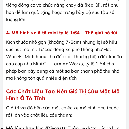
tiếng động cơ và chức năng chạy đà (kéo lùi), rất phù
hợp để làm quà tặng hoặc trưng bày bộ sưu tập số
lượng lớn.
4. Mô hình xe ô tô mini tỷ lệ 1:64 – Thế giới bỏ túi
Kích thước nhỏ gọn (khoảng 7-8cm) nhưng lại sở hữu
sức hút ma mị. Từ các dòng xe phổ thông như Hot
Wheels, Matchbox cho đến các thương hiệu đúc khuôn
cao cấp như Mini GT, Tarmac Works, tỷ lệ 1:64 cho
phép bạn xây dựng cả một sa bàn thành phố thu nhỏ
mà không tốn quá nhiều diện tích.
Các Chất Liệu Tạo Nên Giá Trị Của Một Mô
Hình Ô Tô Tĩnh
Giá trị và độ bền của một chiếc xe mô hình phụ thuộc
rất lớn vào chất liệu cấu thành:
Mô hình hợp kim (Diecast):
Thân xe được đúc từ kim