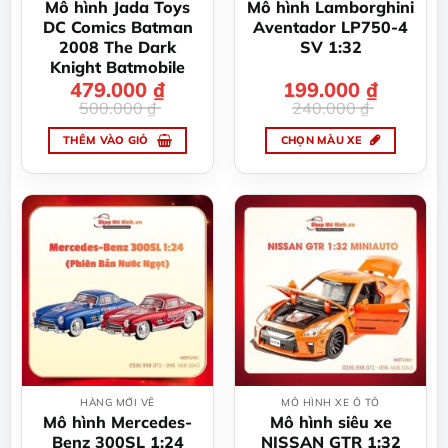
được
được
Mô hình Jada Toys
Mô hình Lamborghini
chọn
chọn
DC Comics Batman
Aventador LP750-4
trên
trên
2008 The Dark
SV 1:32
trang
trang
Knight Batmobile
sản
sản
479.000
Giá
Giá
₫
199.000
Giá
Giá
₫
gốc
hiện
gốc
hiện
phẩm
phẩm
500.000
₫
240.000
₫
là:
tại
là:
tại
500.000 ₫.
là:
240.000 ₫.
là:
479.000 ₫.
199.000 ₫.
THÊM VÀO GIỎ
CHỌN MÀU XE
Sản
phẩm
này
có
nhiều
biến
thể.
Các
tùy
chọn
có
thể
HÀNG MỚI VỀ
MÔ HÌNH XE Ô TÔ
được
Mô hình Mercedes-
Mô hình siêu xe
chọn
Benz 300SL 1:24
NISSAN GTR 1:32