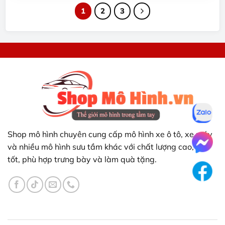
này
này
1
2
3
có
có
nhiều
nhiều
biến
biến
thể.
thể.
Các
Các
tùy
tùy
chọn
chọn
có
có
thể
thể
được
được
chọn
chọn
trên
trên
Shop mô hình chuyên cung cấp mô hình xe ô tô, xe máy
trang
trang
và nhiều mô hình sưu tầm khác với chất lượng cao, giá
sản
sản
tốt, phù hợp trưng bày và làm quà tặng.
phẩm
phẩm