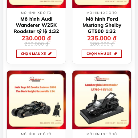
MÔ HÌNH XE Ô TÔ
MÔ HÌNH XE Ô TÔ
Mô hình Audi
Mô hình Ford
Wanderer W25K
Mustang Shelby
Roadster tỷ lệ 1:32
GT500 1:32
230.000
Giá
Giá
₫
235.000
Giá
Giá
₫
gốc
hiện
gốc
hiện
250.000
₫
280.000
₫
là:
tại
là:
tại
250.000 ₫.
là:
280.000 ₫.
là:
230.000 ₫.
235.000 ₫.
CHỌN MÀU XE
CHỌN MÀU XE
Sản
Sản
phẩm
phẩm
này
này
có
có
nhiều
nhiều
biến
biến
thể.
thể.
Các
Các
tùy
tùy
chọn
chọn
có
có
thể
thể
MÔ HÌNH XE Ô TÔ
MÔ HÌNH XE Ô TÔ