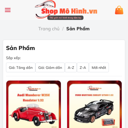
Chuyển
đến
nội
dung
Trang chủ
/
Sản Phẩm
Sản Phẩm
Sắp xếp:
Giá: Tăng dần
Giá: Giảm dần
A–Z
Z–A
Mới nhất