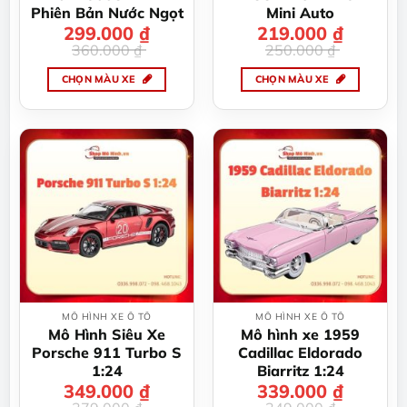
trên
Phiên Bản Nước Ngọt
Mini Auto
trang
299.000
Giá
Giá
₫
219.000
Giá
Giá
₫
gốc
hiện
gốc
hiện
sản
360.000
₫
250.000
₫
là:
tại
là:
tại
360.000 ₫.
là:
250.000 ₫.
là:
phẩm
299.000 ₫.
219.000 ₫.
CHỌN MÀU XE
CHỌN MÀU XE
Sản
Sản
phẩm
phẩm
này
này
có
có
nhiều
nhiều
biến
biến
thể.
thể.
Các
Các
tùy
tùy
chọn
chọn
có
có
thể
thể
MÔ HÌNH XE Ô TÔ
MÔ HÌNH XE Ô TÔ
được
được
Mô Hình Siêu Xe
Mô hình xe 1959
chọn
chọn
Porsche 911 Turbo S
Cadillac Eldorado
trên
trên
1:24
Biarritz 1:24
trang
trang
349.000
Giá
Giá
₫
339.000
Giá
Giá
₫
gốc
hiện
gốc
hiện
sản
sản