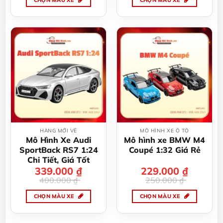
Sản
Sản
phẩm
phẩm
này
này
có
có
nhiều
nhiều
biến
biến
thể.
thể.
Các
Các
tùy
tùy
chọn
chọn
có
có
thể
thể
HÀNG MỚI VỀ
MÔ HÌNH XE Ô TÔ
được
được
Mô Hình Xe Audi
Mô hình xe BMW M4
chọn
chọn
SportBack RS7 1:24
Coupé 1:32 Giá Rẻ
trên
trên
Chi Tiết, Giá Tốt
trang
trang
339.000
Giá
Giá
₫
229.000
Giá
Giá
₫
gốc
hiện
gốc
hiện
sản
sản
400.000
₫
250.000
₫
là:
tại
là:
tại
400.000 ₫.
là:
250.000 ₫.
là:
phẩm
phẩm
339.000 ₫.
229.000 ₫.
CHỌN MÀU XE
CHỌN MÀU XE
Sản
Sản
phẩm
phẩm