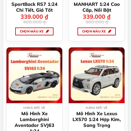
trên
trên
SportBack RS7 1:24
MANHART 1:24 Cao
trang
trang
Chi Tiết, Giá Tốt
Cấp, Nổi Bật
sản
sản
339.000
Giá
Giá
₫
339.000
Giá
Giá
₫
gốc
hiện
gốc
hiện
phẩm
phẩm
400.000
₫
360.000
₫
là:
tại
là:
tại
400.000 ₫.
là:
360.000 ₫.
là:
339.000 ₫.
339.000 ₫.
CHỌN MÀU XE
CHỌN MÀU XE
Sản
Sản
phẩm
phẩm
này
này
có
có
nhiều
nhiều
biến
biến
thể.
thể.
Các
Các
tùy
tùy
chọn
chọn
có
có
thể
thể
HÀNG MỚI VỀ
HÀNG MỚI VỀ
được
được
Mô Hình Xe
Mô Hình Xe Lexus
chọn
chọn
Lamborghini
LX570 1:24 Hợp Kim,
trên
trên
Aventador SVJ63
Sang Trọng
trang
trang