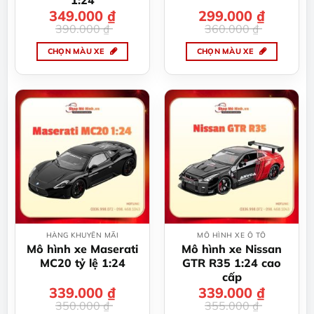
1:24
sản
sản
349.000
Giá
Giá
₫
299.000
Giá
Giá
₫
gốc
hiện
gốc
hiện
phẩm
phẩm
390.000
₫
360.000
₫
là:
tại
là:
tại
390.000 ₫.
là:
360.000 ₫.
là:
349.000 ₫.
299.000 ₫.
CHỌN MÀU XE
CHỌN MÀU XE
Sản
Sản
phẩm
phẩm
này
này
có
có
nhiều
nhiều
biến
biến
thể.
thể.
Các
Các
tùy
tùy
chọn
chọn
có
có
thể
thể
HÀNG KHUYẾN MÃI
MÔ HÌNH XE Ô TÔ
được
được
Mô hình xe Maserati
Mô hình xe Nissan
chọn
chọn
MC20 tỷ lệ 1:24
GTR R35 1:24 cao
trên
trên
cấp
trang
trang
339.000
Giá
Giá
₫
339.000
Giá
Giá
₫
gốc
hiện
gốc
hiện
sản
sản
350.000
₫
355.000
₫
là:
tại
là:
tại