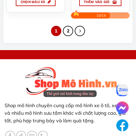
370.000 ₫.
369.000 ₫.
CHỌN MÀU XE
THÊM VÀO GIỎ
Sản
phẩm
10/15
này
có
1
2
nhiều
biến
thể.
Các
tùy
chọn
có
thể
được
chọn
trên
trang
Shop mô hình chuyên cung cấp mô hình xe ô tô, xe máy
sản
và nhiều mô hình sưu tầm khác với chất lượng cao, giá
phẩm
tốt, phù hợp trưng bày và làm quà tặng.