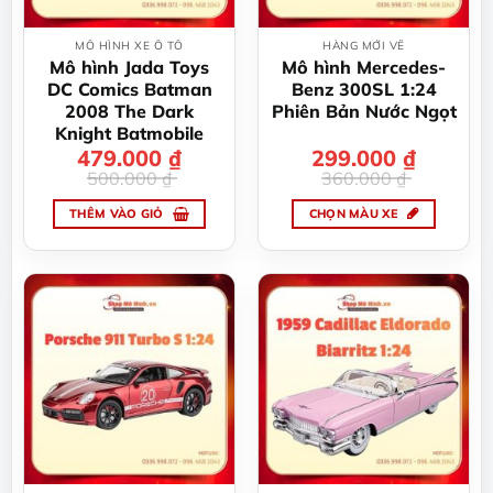
MÔ HÌNH XE Ô TÔ
HÀNG MỚI VỀ
Mô hình Jada Toys
Mô hình Mercedes-
DC Comics Batman
Benz 300SL 1:24
2008 The Dark
Phiên Bản Nước Ngọt
Knight Batmobile
479.000
Giá
Giá
₫
299.000
Giá
Giá
₫
gốc
hiện
gốc
hiện
500.000
₫
360.000
₫
là:
tại
là:
tại
500.000 ₫.
là:
360.000 ₫.
là:
479.000 ₫.
299.000 ₫.
THÊM VÀO GIỎ
CHỌN MÀU XE
Sản
phẩm
này
có
nhiều
biến
thể.
Các
tùy
chọn
có