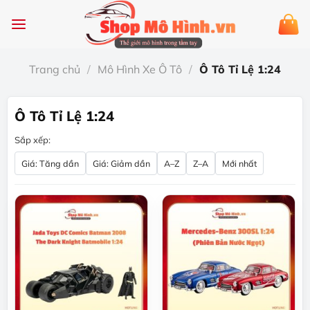
Chuyển
đến
nội
dung
Trang chủ
/
Mô Hình Xe Ô Tô
/
Ô Tô Tỉ Lệ 1:24
Ô Tô Tỉ Lệ 1:24
Sắp xếp:
Giá: Tăng dần
Giá: Giảm dần
A–Z
Z–A
Mới nhất