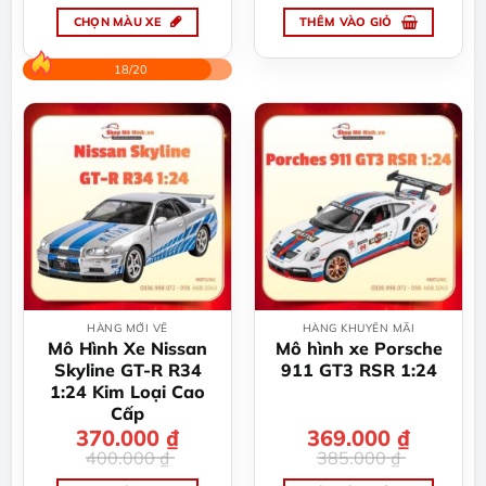
350.000 ₫.
là:
355.000 ₫.
là:
phẩm
phẩm
339.000 ₫.
339.000 ₫.
CHỌN MÀU XE
THÊM VÀO GIỎ
Sản
phẩm
18/20
này
có
nhiều
biến
thể.
Các
tùy
chọn
có
thể
được
HÀNG MỚI VỀ
HÀNG KHUYẾN MÃI
chọn
Mô Hình Xe Nissan
Mô hình xe Porsche
trên
Skyline GT-R R34
911 GT3 RSR 1:24
trang
1:24 Kim Loại Cao
sản
Cấp
370.000
Giá
Giá
₫
369.000
Giá
Giá
₫
phẩm
gốc
hiện
gốc
hiện
400.000
₫
385.000
₫
là:
tại
là:
tại
400.000 ₫.
là:
385.000 ₫.
là: