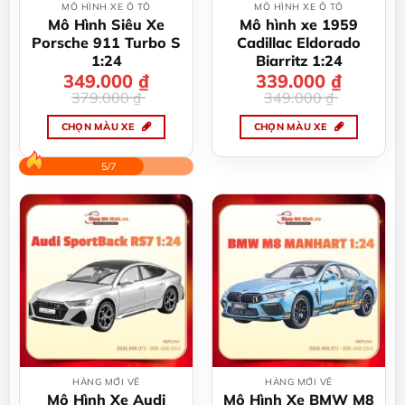
thể
MÔ HÌNH XE Ô TÔ
MÔ HÌNH XE Ô TÔ
được
Mô Hình Siêu Xe
Mô hình xe 1959
chọn
Porsche 911 Turbo S
Cadillac Eldorado
trên
1:24
Biarritz 1:24
trang
349.000
Giá
Giá
₫
339.000
Giá
Giá
₫
gốc
hiện
gốc
hiện
sản
379.000
₫
349.000
₫
là:
tại
là:
tại
379.000 ₫.
là:
349.000 ₫.
là:
phẩm
349.000 ₫.
339.000 ₫.
CHỌN MÀU XE
CHỌN MÀU XE
Sản
Sản
phẩm
phẩm
5/7
này
này
có
có
nhiều
nhiều
biến
biến
thể.
thể.
Các
Các
tùy
tùy
chọn
chọn
có
có
thể
thể
được
được
HÀNG MỚI VỀ
HÀNG MỚI VỀ
chọn
chọn
Mô Hình Xe Audi
Mô Hình Xe BMW M8