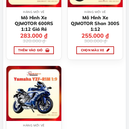
HÀNG MỚI VỀ
HÀNG MỚI VỀ
Mô Hình Xe
Mô Hình Xe
QJMOTOR 600RS
QJMOTOR Shan 300S
1:12 Giá Rẻ
1:12
283.000
Giá
Giá
₫
255.000
Giá
Giá
₫
gốc
hiện
gốc
hiện
320.000
₫
300.000
₫
là:
tại
là:
tại
320.000 ₫.
là:
300.000 ₫.
là:
283.000 ₫.
255.000 ₫.
THÊM VÀO GIỎ
CHỌN MÀU XE
Sản
phẩm
này
có
nhiều
biến
thể.
Các
tùy
chọn
có
thể
HÀNG MỚI VỀ