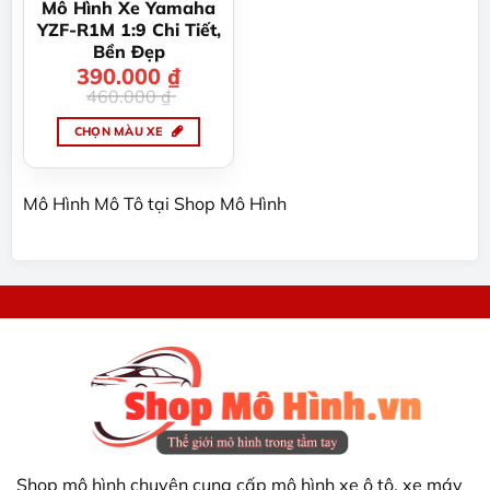
được
Mô Hình Xe Yamaha
chọn
YZF-R1M 1:9 Chi Tiết,
trên
Bền Đẹp
trang
390.000
Giá
Giá
₫
gốc
hiện
sản
460.000
₫
là:
tại
460.000 ₫.
là:
phẩm
390.000 ₫.
CHỌN MÀU XE
Sản
phẩm
Mô Hình Mô Tô tại Shop Mô Hình
này
có
nhiều
biến
thể.
Các
tùy
chọn
có
thể
được
chọn
trên
Shop mô hình chuyên cung cấp mô hình xe ô tô, xe máy