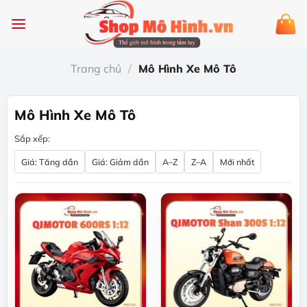
Chuyển
đến
nội
dung
Trang chủ
/
Mô Hình Xe Mô Tô
Mô Hình Xe Mô Tô
Sắp xếp:
Giá: Tăng dần
Giá: Giảm dần
A–Z
Z–A
Mới nhất