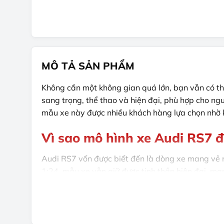
MÔ TẢ SẢN PHẨM
Không cần một không gian quá lớn, bạn vẫn có th
sang trọng, thể thao và hiện đại, phù hợp cho 
mẫu xe này được nhiều khách hàng lựa chọn nhờ 
Vì sao mô hình xe Audi RS7 đ
Audi RS7 vốn được biết đến là dòng xe mang vẻ n
1:24, mẫu xe vẫn giữ được tinh thần hiện đại, m
Sản phẩm không chỉ đẹp khi nhìn riêng lẻ mà cò
thể thao. Đây là lựa chọn phù hợp cho cả người mớ