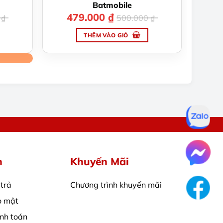
Batmobile
479.000
₫
Giá
Giá
0
₫
500.000
₫
gốc
hiện
là:
tại
THÊM VÀO GIỎ
500.000 ₫.
là:
S7
479.000 ₫.
m sản phẩm trước khi chọn mua:
h
Khuyến Mãi
 trả
Chương trình khuyến mãi
o mật
nh toán