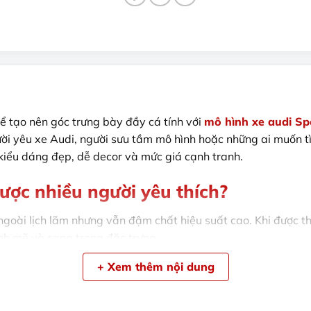
ể tạo nên góc trưng bày đầy cá tính với
mô hình xe audi Sp
người yêu xe Audi, người sưu tầm mô hình hoặc những ai muố
kiểu dáng đẹp, dễ decor và mức giá cạnh tranh.
ược nhiều người yêu thích?
goài lịch lãm nhưng vẫn đậm chất hiệu suất cao. Khi được 
ạnh mẽ và sang trọng đặc trưng.
+ Xem thêm nội dung
n rất dễ phối cùng các mẫu xe mô hình khác như Lamborghini
i chơi mô hình lẫn người đã có bộ sưu tập riêng.