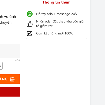
Thông tin thêm
Hỗ trợ zalo + message 24/7
nh và ánh
Nhận oder đặt theo yêu cầu giá
 chuyển
rẻ giảm 5%
Cam kết hàng mới 100%
XÓA
n
hi Tiết, Giá Tốt số lượng
HÀNG