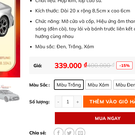
Chất liệu: Hợp kim, lốp cao su.
Kích thước: Dài 20 x rộng 8,5cm x cao 6cm
Chức năng: Mở cửa và cốp, Hiệu ứng âm tha
sáng (đèn còi), tay lái và bánh trước liên kết
hướng cùng nhau
Màu sắc: Đen, Trắng, Xám
339.000
₫
400.000
₫
Giá:
-15%
Giá
Giá
gốc
hiện
là:
tại
Màu Trắng
Màu Xám
Màu Đe
Màu Sắc
400.000 ₫.
là:
Mô Hình Xe Audi SportBack RS7 1:24 C
339.000 ₫.
THÊM VÀO GIỎ 
Số lượng:
MUA NGAY