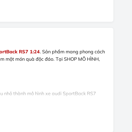
ortBack RS7 1:24
. Sản phẩm mang phong cách
n tìm một món quà độc đáo. Tại SHOP MÔ HÌNH,
thu nhỏ thành mô hình xe audi SportBack RS7
, BMW, Mercedes, Porsche hoặc các dòng siêu xe