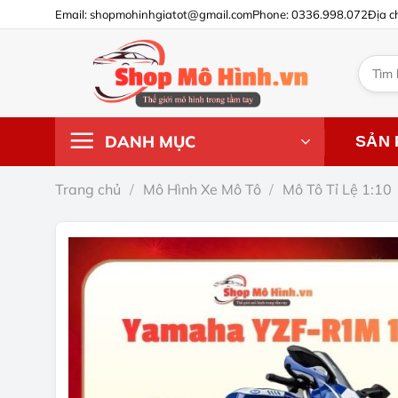
Chuyển
Email: shopmohinhgiatot@gmail.com
Phone: 0336.998.072
Địa c
đến
nội
Tìm
dung
kiếm:
DANH MỤC
SẢN
Trang chủ
/
Mô Hình Xe Mô Tô
/
Mô Tô Tỉ Lệ 1:10