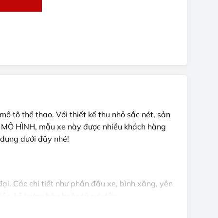
 tô thể thao. Với thiết kế thu nhỏ sắc nét, sản
OP MÔ HÌNH, mẫu xe này được nhiều khách hàng
 dung dưới đây nhé!
ại. Các chi tiết như phần đầu xe, bình xăng, yên
ệc, kệ trưng bày hoặc tủ sưu tập.
ật để tạo điểm nhấn cho không gian. Đây là