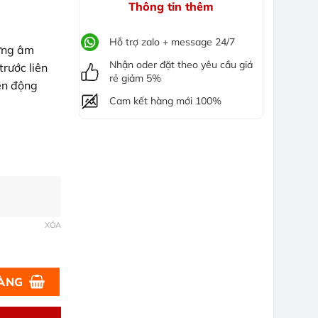
Thông tin thêm
m
Hỗ trợ zalo + message 24/7
 ứng âm
Nhận oder đặt theo yêu cầu giá
trước liên
rẻ giảm 5%
ền động
Cam kết hàng mới 100%
XÓA
iết, Bền Đẹp số lượng
HÀNG