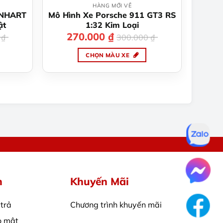
HÀNG MỚI VỀ
ANHART
Mô Hình Xe Porsche 911 GT3 RS
ật
1:32 Kim Loại
270.000
₫
Giá
Giá
0
₫
300.000
₫
gốc
hiện
là:
tại
CHỌN MÀU XE
300.000 ₫.
là:
270.000 ₫.
Sản
phẩm
này
năng nổi bật trước khi chọn mua:
có
nhiều
biến
thể.
Các
tùy
chọn
h
Khuyến Mãi
có
thể
 trả
Chương trình khuyến mãi
được
chọn
o mật