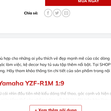
MUA NGAY
hù hợp cho những ai yêu thích vẻ đẹp mạnh mẽ của các dòng mô
óc làm việc, kệ decor hay tủ sưu tập thêm nổi bật. Tại SH
ng. Hãy tham khảo thông tin chi tiết của sản phẩm trong nội
e Yamaha YZF-R1M 1:9
cái nhìn đầu tiên nhờ kiểu dáng thể thao, góc cạnh và hiện đ
 giúp tổng thể sản phẩm trông nổi bật khi đặt trên bàn làm vi
+ Xem thêm nội dung
R1M 1:9 không chiếm quá nhiều diện tích nhưng vẫn đủ nổi b