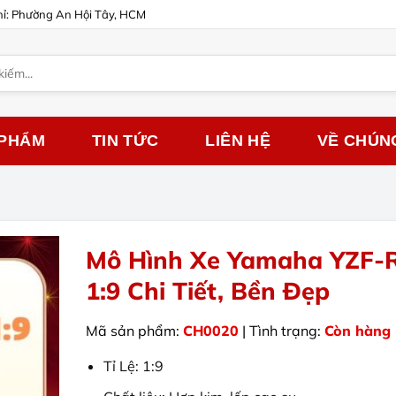
hỉ: Phường An Hội Tây, HCM
 PHẨM
TIN TỨC
LIÊN HỆ
VỀ CHÚN
Mô Hình Xe Yamaha YZF-
1:9 Chi Tiết, Bền Đẹp
Mã sản phẩm:
CH0020
| Tình trạng:
Còn hàng
Tỉ Lệ: 1:9