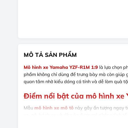
MÔ TẢ SẢN PHẨM
Mô hình xe Yamaha YZF-R1M 1:9
là lựa chọn p
phẩm không chỉ dùng để trưng bày mà còn giúp g
quan tâm nhờ kiểu dáng cá tính và dễ làm quà tặ
Điểm nổi bật của mô hình x
Mẫu
mô hình xe mô tô
này gây ấn tượng ngay từ 
xe, pô, bánh xe và dàn áo được mô phỏng tinh tế,
Với kích thước vừa phải, mô hình xe Yamaha YZF-