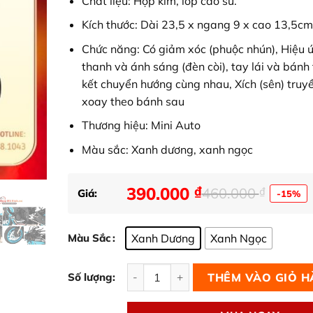
Chất liệu: Hợp kim, lốp cao su.
Kích thước: Dài 23,5 x ngang 9 x cao 13,5c
Chức năng: Có giảm xóc (phuộc nhún), Hiệu
thanh và ánh sáng (đèn còi), tay lái và bánh 
kết chuyển hướng cùng nhau, Xích (sên) truy
xoay theo bánh sau
Thương hiệu: Mini Auto
Màu sắc: Xanh dương, xanh ngọc
390.000
₫
460.000
₫
Giá:
-15%
Giá
Giá
gốc
hiện
là:
tại
Xanh Dương
Xanh Ngọc
Màu Sắc
460.000 ₫.
là:
Mô Hình Xe Yamaha YZF-R1M 1:9 Chi T
390.000 ₫.
THÊM VÀO GIỎ 
Số lượng: