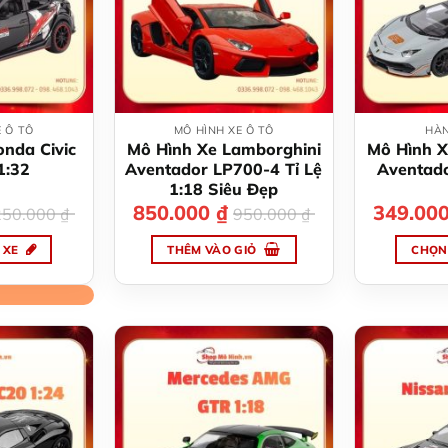
E Ô TÔ
MÔ HÌNH XE Ô TÔ
HÀN
onda Civic
Mô Hình Xe Lamborghini
Mô Hình X
1:32
Aventador LP700-4 Tỉ Lệ
Aventado
1:18 Siêu Đẹp
á
á
850.000
₫
Giá
Giá
349.00
250.000
₫
950.000
₫
c
ện
gốc
hiện
là:
tại
 XE
THÊM VÀO GIỎ
CHỌN
0.000 ₫.
950.000 ₫.
là:
0.000 ₫.
850.000 ₫.
n
hẩm
y
iều
ến
ể.
c