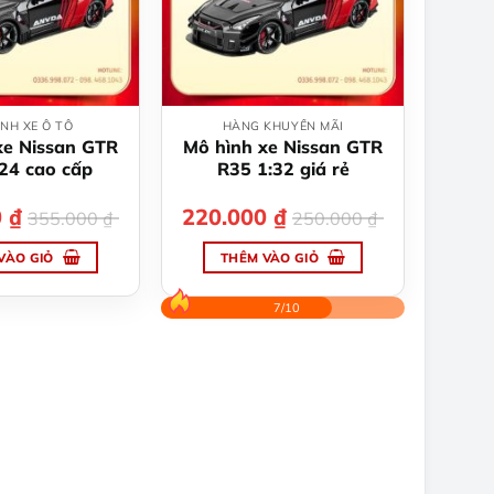
tùy
tùy
chọn
chọn
có
có
thể
thể
được
được
NH XE Ô TÔ
HÀNG KHUYẾN MÃI
chọn
chọn
xe Nissan GTR
Mô hình xe Nissan GTR
trên
trên
24 cao cấp
R35 1:32 giá rẻ
trang
trang
0
₫
Giá
Giá
220.000
₫
Giá
Giá
sản
sản
355.000
₫
250.000
₫
gốc
hiện
gốc
hiện
phẩm
phẩm
là:
tại
là:
tại
VÀO GIỎ
THÊM VÀO GIỎ
355.000 ₫.
là:
250.000 ₫.
là:
339.000 ₫.
220.000 ₫.
7/10