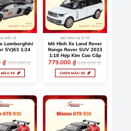
G MỚI VỀ
MÔ HÌNH XE Ô TÔ
e Lamborghini
Mô Hình Xe Land Rover
r SVJ63 1:24
Range Rover SUV 2023
1:18 Hợp Kim Cao Cấp
0
₫
Giá
Giá
779.000
₫
Giá
Giá
390.000
₫
830.000
₫
gốc
hiện
gốc
hiện
là:
tại
là:
tại
 MÀU XE
CHỌN MÀU XE
390.000 ₫.
là:
830.000 ₫.
là:
349.000 ₫.
779.000 ₫.
Sản
Sản
phẩm
phẩm
này
này
có
có
nhiều
nhiều
biến
biến
thể.
thể.
Các
Các