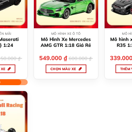
y
ọn
ể
ợc
ẾN MÃI
MÔ HÌNH XE Ô TÔ
MÔ HÌ
ọn
Maserati
Mô Hình Xe Mercedes
Mô hình 
ên
ệ 1:24
AMG GTR 1:18 Giá Rẻ
R35 1:
ang
á
á
549.000
₫
Giá
Giá
339.00
n
350.000
₫
600.000
₫
c
ện
gốc
hiện
hẩm
là:
tại
 XE
CHỌN MÀU XE
THÊM 
0.000 ₫.
600.000 ₫.
là:
9.000 ₫.
549.000 ₫.
n
Sản
hẩm
phẩm
0
y
này
có
iều
nhiều
ến
biến
ể.
thể.
c
Các
y
tùy