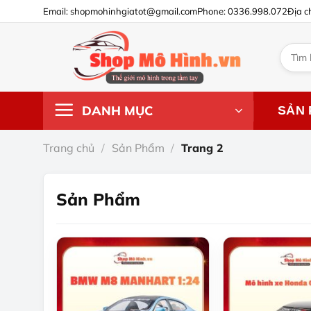
Chuyển
Email: shopmohinhgiatot@gmail.com
Phone: 0336.998.072
Địa c
đến
nội
Tìm
dung
kiếm:
DANH MỤC
SẢN
Trang chủ
/
Sản Phẩm
/
Trang 2
Sản Phẩm