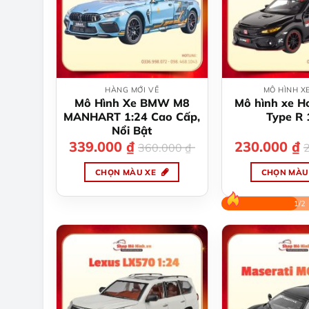
HÀNG MỚI VỀ
MÔ HÌNH X
Mô Hình Xe BMW M8
Mô hình xe H
MANHART 1:24 Cao Cấp,
Type R 
Nổi Bật
339.000
₫
Giá
Giá
230.000
₫
Gi
Gi
360.000
₫
gốc
hiện
gố
hi
là:
tại
là:
tại
CHỌN MÀU XE
CHỌN MÀU
360.000 ₫.
là:
25
là:
339.000 ₫.
23
Sản
Sả
phẩm
p
1/2
này
nà
có
có
nhiều
nh
biến
bi
thể.
th
Các
Cá