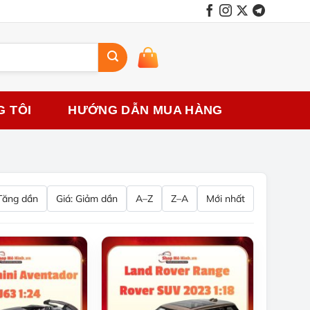
G TÔI
HƯỚNG DẪN MUA HÀNG
 Tăng dần
Giá: Giảm dần
A–Z
Z–A
Mới nhất