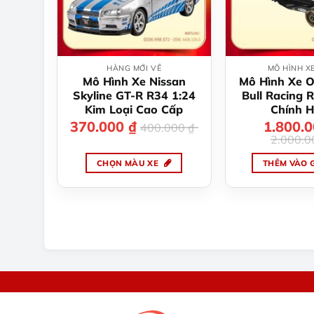
chọn
ch
có
có
thể
th
được
đư
HÀNG MỚI VỀ
MÔ HÌNH X
chọn
ch
Mô Hình Xe Nissan
Mô Hình Xe O
trên
tr
Skyline GT-R R34 1:24
Bull Racing 
trang
tr
Kim Loại Cao Cấp
Chính 
370.000
₫
Giá
Giá
1.800.
Gi
Gi
sản
sả
400.000
₫
gốc
hiện
gố
hi
2.000.
phẩm
p
là:
tại
là:
tại
400.000 ₫.
là:
2.
là:
370.000 ₫.
1.
CHỌN MÀU XE
THÊM VÀO 
Sản
phẩm
này
có
nhiều
biến
thể.
Các
tùy