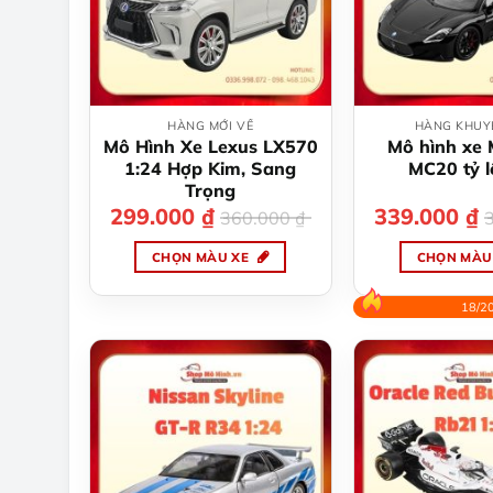
tùy
tù
chọn
ch
có
có
thể
th
được
đư
HÀNG MỚI VỀ
HÀNG KHUY
chọn
ch
Mô Hình Xe Lexus LX570
Mô hình xe 
trên
tr
1:24 Hợp Kim, Sang
MC20 tỷ l
trang
tr
Trọng
299.000
₫
Giá
Giá
339.000
₫
Gi
Gi
sản
sả
360.000
₫
gốc
hiện
gố
hi
phẩm
p
là:
tại
là:
tại
CHỌN MÀU XE
CHỌN MÀU
360.000 ₫.
là:
35
là:
299.000 ₫.
33
Sản
Sả
phẩm
p
18/2
này
nà
có
có
nhiều
nh
biến
bi
thể.
th
Các
Cá
tùy
tù